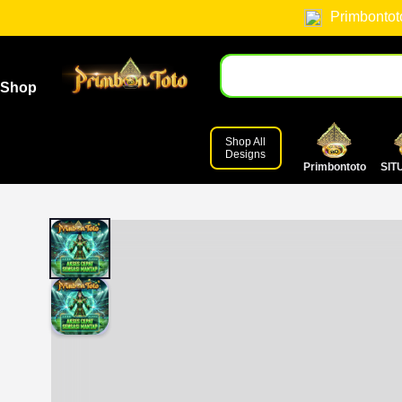
Primbontot
Daftar dan login sekarang
Shop
Shop All
Designs
Primbontoto
SIT