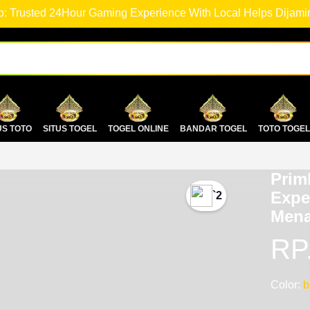
o: Trusted 24Hour Gaming Experience With Local Helps Dijam
 juga!
US TOTO
SITUS TOGEL
TOGEL ONLINE
BANDAR TOGEL
TOTO TOGEL
Prim
Expe
`2
Mena
RP
Color:
b