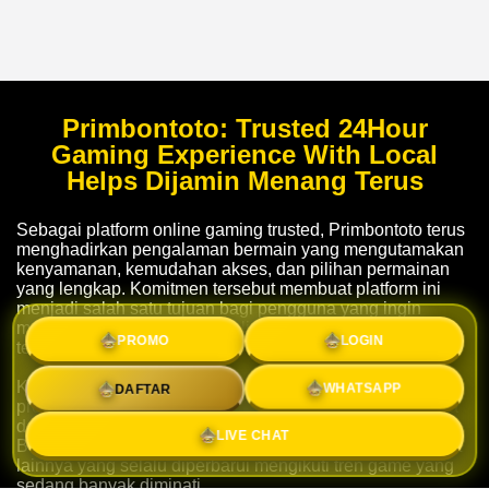
Primbontoto: Trusted 24Hour
Gaming Experience With Local
Helps Dijamin Menang Terus
Sebagai platform online gaming trusted, Primbontoto terus
menghadirkan pengalaman bermain yang mengutamakan
kenyamanan, kemudahan akses, dan pilihan permainan
yang lengkap. Komitmen tersebut membuat platform ini
menjadi salah satu tujuan bagi pengguna yang ingin
menikmati berbagai game online populer dalam satu
PROMO
LOGIN
tempat.
Koleksi permainan yang tersedia berasal dari berbagai
DAFTAR
WHATSAPP
provider ternama dengan tema yang beragam. Pengguna
dapat menemukan permainan seperti Mahjong, Sweet
LIVE CHAT
Bonanza, Gates of Olympus, hingga berbagai judul favorit
lainnya yang selalu diperbarui mengikuti tren game yang
sedang banyak diminati.