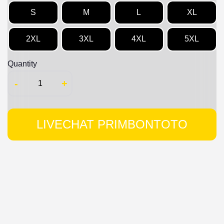
S
M
L
XL
2XL
3XL
4XL
5XL
Quantity
-
+
LIVECHAT PRIMBONTOTO