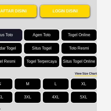
AFTAR DISINI
LOGIN DISINI
tus Toto
Agen Toto
Togel Online
dar Togel
Situs Togel
Toto Resmi
el Resmi
Togel Terpercaya
Situs Togel Online
View Size Chart
S
M
L
XL
XL
3XL
4XL
5XL
y