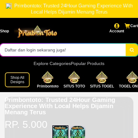
Permainan Tebak Angka Online Terpercaya!
Link situs Toto resmi & terpercaya.
Primbontoto: Trusted 24Hour Gaming Experience With
Local Helps Dijamin Menang Terus
Akses login cepat dan stabil.
Pasaran lengkap & result resmi.
Cart
Shop
Account
Bonus dan event menarik setiap hari!
Daftar dan login sekarang juga!
Explore Categories
Popular Products
Shop All
Designs
Primbontoto
SITUS TOTO
SITUS TOGEL
TOGEL ON
Primbontoto: Trusted 24Hour Gaming
Experience With Local Helps Dijamin
Menang Terus
RP. 5.000