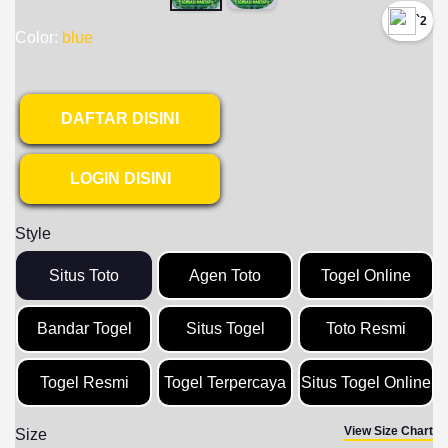
`2
Color:
blue
DAFTAR DISINI
LOGIN DISINI
Style
Situs Toto
Agen Toto
Togel Online
Bandar Togel
Situs Togel
Toto Resmi
Togel Resmi
Togel Terpercaya
Situs Togel Online
View Size Chart
Size