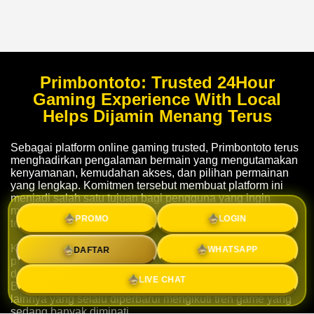
Primbontoto: Trusted 24Hour
Gaming Experience With Local
Helps Dijamin Menang Terus
Sebagai platform online gaming trusted, Primbontoto terus
menghadirkan pengalaman bermain yang mengutamakan
kenyamanan, kemudahan akses, dan pilihan permainan
yang lengkap. Komitmen tersebut membuat platform ini
menjadi salah satu tujuan bagi pengguna yang ingin
menikmati berbagai game online populer dalam satu
PROMO
LOGIN
tempat.
Koleksi permainan yang tersedia berasal dari berbagai
DAFTAR
WHATSAPP
provider ternama dengan tema yang beragam. Pengguna
dapat menemukan permainan seperti Mahjong, Sweet
LIVE CHAT
Bonanza, Gates of Olympus, hingga berbagai judul favorit
lainnya yang selalu diperbarui mengikuti tren game yang
sedang banyak diminati.