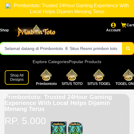
Primbontoto: Trusted 24Hour Gaming Experience With
Local Helps Dijamin Menang Terus
Cart
Shop
Account
Selamat datang di Primbontoto 📎 Situs Resmi primbon toto
Permainan Tebak Angka Online Terpercaya!
Link situs Toto resmi & terpercaya.
Explore Categories
Popular Products
Akses login cepat dan stabil.
Shop All
Designs
Primbontoto
SITUS TOTO
SITUS TOGEL
TOGEL ON
Pasaran lengkap & result resmi.
Primbontoto: Trusted 24Hour Gaming
Bonus dan event menarik setiap hari!
Experience With Local Helps Dijamin
Menang Terus
Daftar dan login sekarang juga!
RP. 5.000