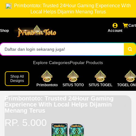
Permainan Tebak Angka Online Terpercaya!
Link situs Toto resmi & terpercaya.
Primbontoto: Trusted 24Hour Gaming Experience With
Local Helps Dijamin Menang Terus
Akses login cepat dan stabil.
Pasaran lengkap & result resmi.
Cart
Shop
Account
Bonus dan event menarik setiap hari!
Daftar dan login sekarang juga!
Explore Categories
Popular Products
Shop All
Designs
Primbontoto
SITUS TOTO
SITUS TOGEL
TOGEL ON
Primbontoto: Trusted 24Hour Gaming
Experience With Local Helps Dijamin
Menang Terus
RP. 5.000