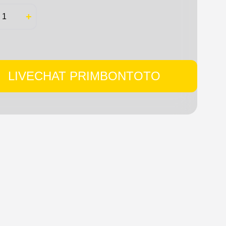
+
LIVECHAT PRIMBONTOTO