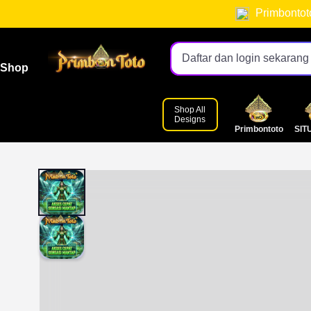
Primbontot
Bonus dan event menarik s
Daftar dan login sekarang
Shop
Shop All
Designs
Primbontoto
SIT