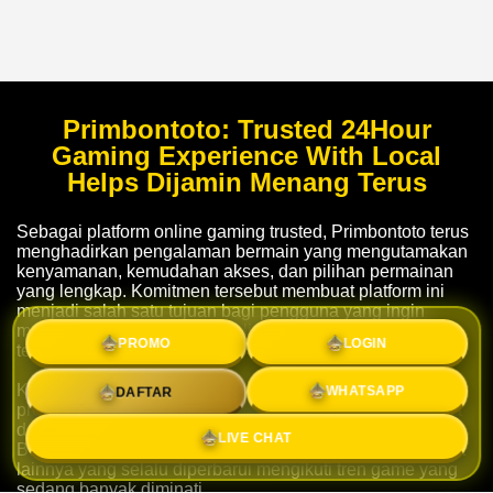
Primbontoto: Trusted 24Hour
Gaming Experience With Local
Helps Dijamin Menang Terus
Sebagai platform online gaming trusted, Primbontoto terus
menghadirkan pengalaman bermain yang mengutamakan
kenyamanan, kemudahan akses, dan pilihan permainan
yang lengkap. Komitmen tersebut membuat platform ini
menjadi salah satu tujuan bagi pengguna yang ingin
menikmati berbagai game online populer dalam satu
PROMO
LOGIN
tempat.
Koleksi permainan yang tersedia berasal dari berbagai
DAFTAR
WHATSAPP
provider ternama dengan tema yang beragam. Pengguna
dapat menemukan permainan seperti Mahjong, Sweet
LIVE CHAT
Bonanza, Gates of Olympus, hingga berbagai judul favorit
lainnya yang selalu diperbarui mengikuti tren game yang
sedang banyak diminati.