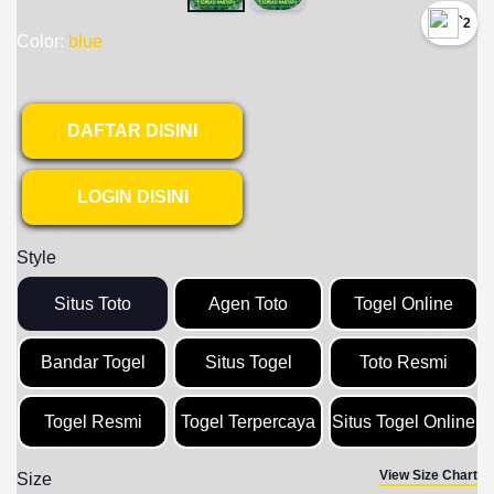
`2
Color:
blue
DAFTAR DISINI
LOGIN DISINI
Style
Situs Toto
Agen Toto
Togel Online
Bandar Togel
Situs Togel
Toto Resmi
Togel Resmi
Togel Terpercaya
Situs Togel Online
View Size Chart
Size